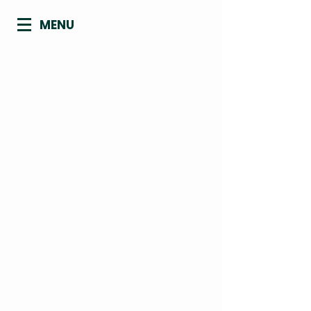
MENU
CONSELHO REGIONAL DE
BIOMEDICINA - 4ª REGIÃO
ACRE | AMAPÁ | AMAZONAS | PARÁ |
RONDÔNIA | RORAIMA