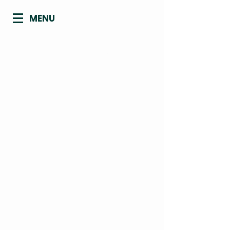
MENU
CONSELHO REGIONAL DE
BIOMEDICINA - 4ª REGIÃO
ACRE | AMAPÁ | AMAZONAS | PARÁ |
RONDÔNIA | RORAIMA