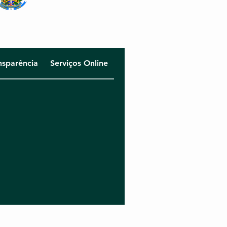
-4 participa da XXVII
ha a Brasília e reforça
sa da inserção do
nsparência
Serviços Online
édico nos municípios