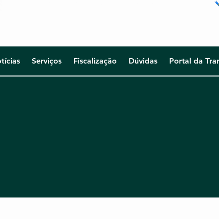
ACRE | AMAPÁ | AMAZONAS | PARÁ | RONDÔNIA |
RORAIMA
CRBM-4 realiza leilão
CRBM
eletrônico de imóvel e
Marc
projeta nova fase de
defe
tícias
Serviços
Fiscalização
Dúvidas
Portal da Tra
modernização
biom
institucional