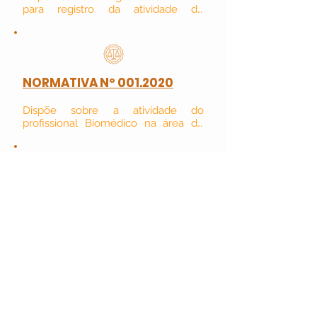
para registro da atividade do 
Profissional Biomédico nas Práticas 
Integrativas e Complementares em 
Saúde (PICS).
NORMATIVA Nº 001.2020
Dispõe sobre a atividade do 
profissional Biomédico na área de 
vacinação humana.
NORMATIVA Nº 001.2019
Dispõe sobre a normatização da 
habilitação em Perfusão/Circulação 
Extracorpórea.
NORMATIVA Nº 001.2016
Dispõe sobre Atividade do Biomédico 
Acupunturista.