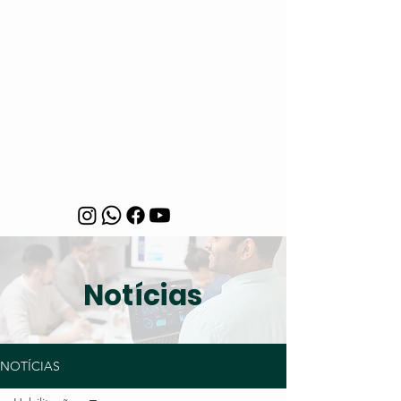
Notícias
NOTÍCIAS