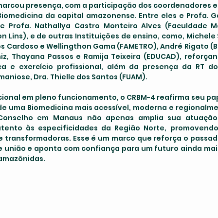
rcou presença, com a participação dos coordenadores e 
Biomedicina da capital amazonense. Entre eles e Profa. Ga
e Profa. Nathallya Castro Monteiro Alves (Faculdade Ma
on Lins), e de outras Instituições de ensino, como, Michele
os Cardoso e Wellingthon Gama (FAMETRO), André Rigato (Bi
niz, Thayana Passos e Ramija Teixeira (EDUCAD), reforçan
ca e exercício profissional, além da presença da RT do
maniose, Dra. Thielle dos Santos (FUAM).
de uma Biomedicina mais acessível, moderna e regionalmen
Conselho em Manaus não apenas amplia sua atuação te
atento às especificidades da Região Norte, promovendo
e transformadoras. Esse é um marco que reforça o passado
e união e aponta com confiança para um futuro ainda mais
 amazônidas.