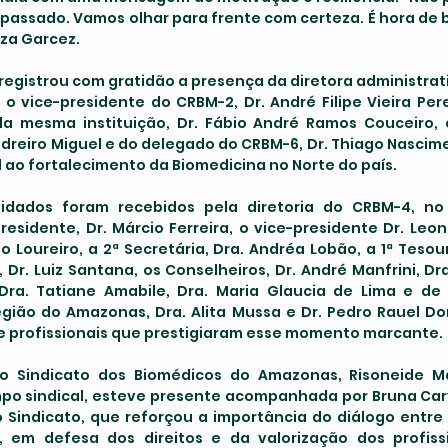
 passado. Vamos olhar para frente com certeza. É hora de bri
iza Garcez.
 o vice-presidente do CRBM-2, Dr. André Filipe Vieira Perei
da mesma instituição, Dr. Fábio André Ramos Couceiro, 
dreiro Miguel e do delegado do CRBM-6, Dr. Thiago Nascim
l ao fortalecimento da Biomedicina no Norte do país.
esidente, Dr. Márcio Ferreira, o vice-presidente Dr. Leona
do Loureiro, a 2ª Secretária, Dra. Andréa Lobão, a 1ª Tesour
, Dr. Luiz Santana, os Conselheiros, Dr. André Manfrini, Dra
 Dra. Tatiane Amabile, Dra. Maria Glaucia de Lima e de
gião do Amazonas, Dra. Alita Mussa e Dr. Pedro Rauel Do
e profissionais que prestigiaram esse momento marcante.
po sindical, esteve presente acompanhada por Bruna Car
 Sindicato, que reforçou a importância do diálogo entre 
, em defesa dos direitos e da valorização dos profissi