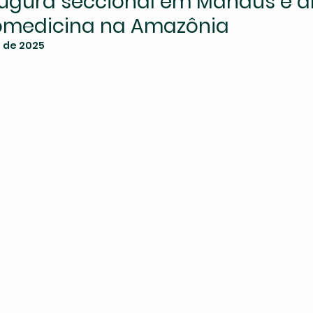
ugura seccional em Manaus e a
iomedicina na Amazônia
. de 2025