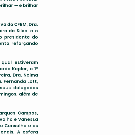
lhar — e brilhar 
ra da Silva, e o 
o presidente do 
ento, reforçando 
rdo Kepler, o 1º 
eira, Dra. Nelma 
. Fernanda Lott, 
 seus delegados 
mingos, além de 
valho e Vanessa 
o Conselho e as 
onais. A esfera 