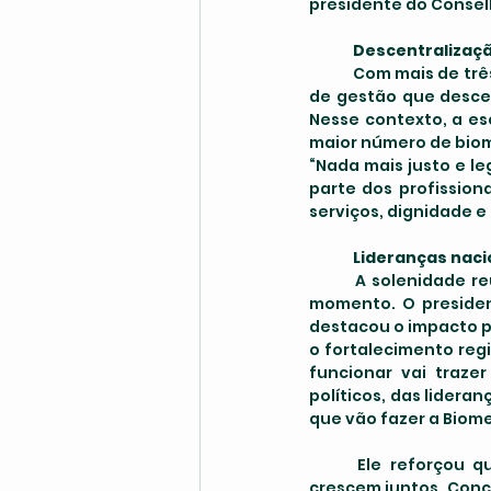
presidente do Conselh
Descentralizaç
	Com mais de três décadas de trajetória, o CRBM-4 tem investido fortemente em um modelo 
de gestão que descen
Nesse contexto, a es
maior número de biom
“Nada mais justo e l
parte dos profission
serviços, dignidade e
Lideranças nac
	A solenidade reuniu grandes nomes da Biomedicina nacional, reafirmando o prestígio do 
momento. O president
destacou o impacto po
o fortalecimento reg
funcionar vai traze
políticos, das lideran
que vão fazer a Biome
	Ele reforçou que quando as políticas descentralizadas funcionam, todos os regionais 
crescem juntos. Conc