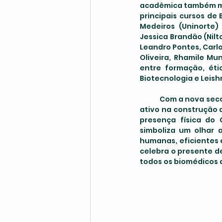
acadêmica também ma
principais cursos de 
Medeiros (Uninorte) 
Jessica Brandão (Nilt
Leandro Pontes, Carl
Oliveira, Rhamile Mu
entre formação, éti
Biotecnologia e Leish
	Com a nova seccional em pleno funcionamento, o CRBM-4 reafirma seu papel como agente 
ativo na construção 
presença física do 
simboliza um olhar 
humanas, eficientes 
celebra o presente d
todos os biomédicos