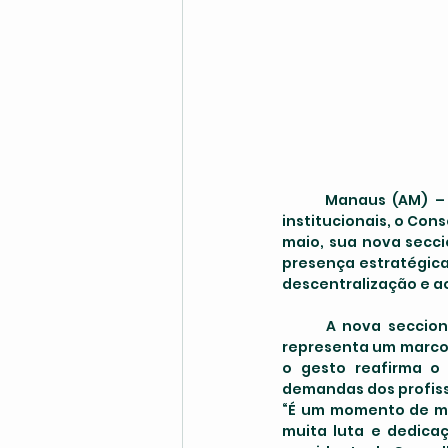
	Manaus (AM) – Em uma cerimônia marcada por emoção, representatividade e avanços 
institucionais, o Con
maio, sua nova secci
presença estratégica
descentralização e ao
	A nova seccional se soma à sede, em Belém (PA), e à seccional de Porto Velho (RO) e 
representa um marco 
o gesto reafirma o
demandas dos profiss
“É um momento de mu
muita luta e dedica