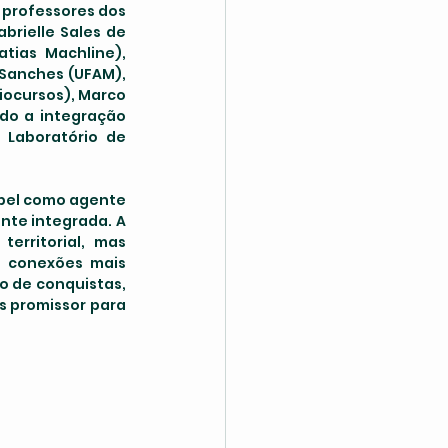
professores dos 
brielle Sales de 
tias Machline), 
 Sanches (UFAM), 
ocursos), Marco 
do a integração 
 Laboratório de 
te integrada. A 
rritorial, mas 
 conexões mais 
 de conquistas, 
 promissor para 