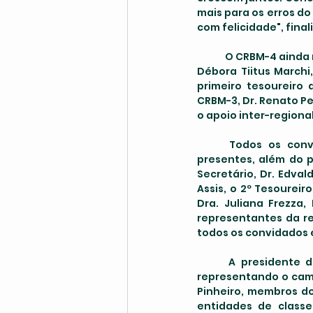
mais para os erros do
com felicidade", final
	O CRBM-4 ainda registrou com gratidão a presença da diretora administrativa do CFBM, Dra. 
Débora Tiitus Marchi,
primeiro tesoureiro 
CRBM-3, Dr. Renato Pe
o apoio inter-regiona
	Todos os convidados foram recebidos pela diretoria do CRBM-4, no qual estiveram 
presentes, além do pr
Secretário, Dr. Edval
Assis, o 2º Tesoureiro
Dra. Juliana Frezza,
representantes da re
todos os convidados 
	A presidente do Sindicato dos Biomédicos do Amazonas, Risoneide Marques Campos, 
representando o cam
Pinheiro, membros do
entidades de classe