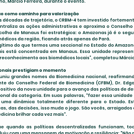
o, Márcio Ferreira, durante o evento.
ão como caminho para valorização
traliza as ações administrativas e aproxima o Conselho 
colha de Manaus foi estratégica: o Amazonas já é o seg
édicos da região, ficando atrás apenas do Pará.
egítimo do que termos uma seccional no Estado do Amazona
ais está concentrada em Manaus. Essa unidade represent
 reconhecimento aos biomédicos locais”, completou Márcio 
ionais prestigiam o momento
e do Conselho Federal de Biomedicina (CFBM), Dr. Edgar
sitivo da nova unidade para o avanço das políticas de de
ional da categoria. Em suas palavras, "fazer essa unidade
r uma dinâmica totalmente diferente para o Estado. Est
ças, das decisões, isso muda o jogo. São vocês, arraigados a
dicina brilhar cada vez mais".
luiu com uma mensagem de motivação e resiliência: "Não p