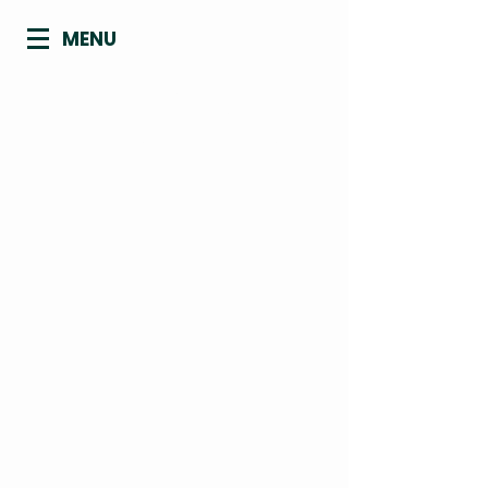
MENU
CONSELHO REGIONAL DE
BIOMEDICINA - 4ª REGIÃO
ACRE | AMAPÁ | AMAZONAS | PARÁ |
RONDÔNIA | RORAIMA