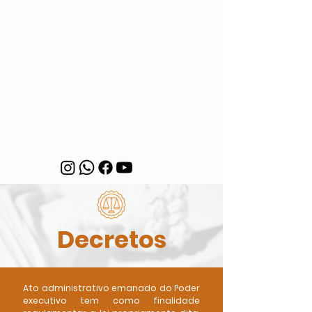
Decretos
Ato administrativo emanado do Poder
executivo tem como finalidade