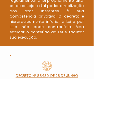
regulamentar a lei propriamente dita,
ou de ensejar a tal poder a realização
dos atos inerentes à sua
Competência privativa. O decreto é
hierarquicamente inferior à Lei e por
isso não pode contrariá-la. Visa
explicar o conteúdo da Lei e facilitar
sua execução.
DECRETO Nº 88439, DE 28 DE JUNHO
DE 1983 - Regulamentação do
exercício da profissão de
Biomédico de acordo com a Lei
nº6.684, de 3 de setembro de 1979
e de conformidade com a
alteração estabelecida pela Lei
nº7.017, de 30 de agosto de 1982.