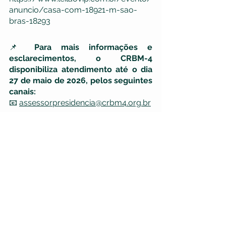
anuncio/casa-com-18921-m-sao-
bras-18293
📌
 Para mais informações e 
esclarecimentos, o CRBM-4 
disponibiliza atendimento até o dia 
27 de maio de 2026, pelos seguintes 
canais:
📧 
assessorpresidencia@crbm4.org.br
📞 (91) 98336-9082
Com esta iniciativa, o CRBM-4 reforça 
seu compromisso com uma gestão 
eficiente, transparente e orientada 
para a melhoria contínua da estrutura 
institucional e dos serviços prestados 
à categoria biomédica.
Institucional