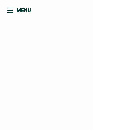
MENU
CONSELHO REGIONAL DE
BIOMEDICINA - 4ª REGIÃO
ACRE | AMAPÁ | AMAZONAS | PARÁ |
RONDÔNIA | RORAIMA