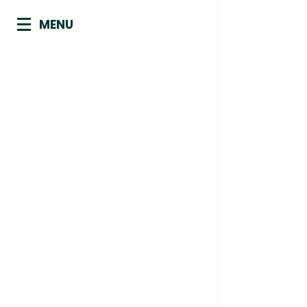
MENU
CONSELHO REGIONAL DE
BIOMEDICINA - 4ª REGIÃO
ACRE | AMAPÁ | AMAZONAS | PARÁ |
RONDÔNIA | RORAIMA