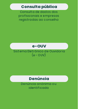
Consulta pública
Consulta de dados dos
profissionais e empresas
registradas ao conselho
e-OUV
Sistema Eletrônico de Ouvidoria
(e - OUV)
Denúncia
Denúncia anônima ou
identificada