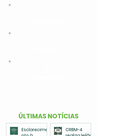
Fale Conosco
Dúvidas
Formação
ÚLTIMAS NOTÍCIAS
Esclarecime
CRBM-4
nto à
realiza leilão