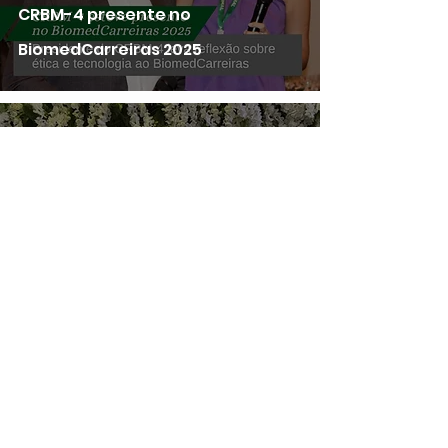
CRBM-4 presente no
BiomedCarreiras 2025
16 de set. de 2025
CRBM-4 participa do Xingu Saúde
360°: I Congresso Multidisciplinar
de Saúde da Região do Xingu