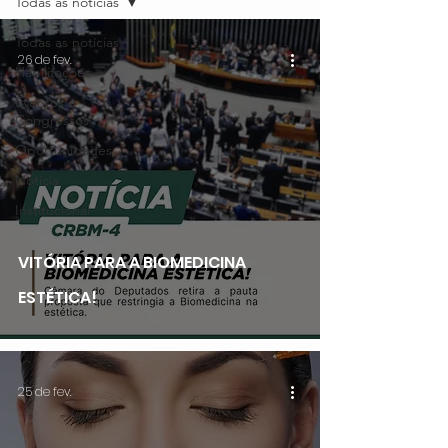
Todas as notícias
Todas as notícias
26 de fev.
Habilitações
Eventos e
Congressos
Oportunidades
Notícia
Institucional
VITÓRIA PARA A BIOMEDICINA
ESTÉTICA!
25 de fev.