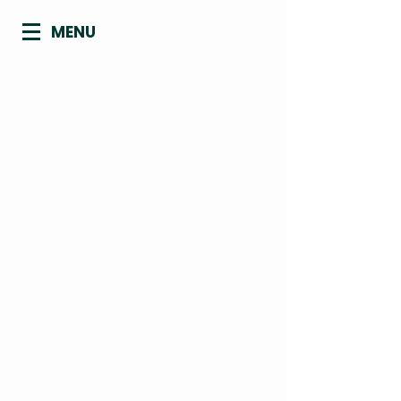
MENU
CONSELHO REGIONAL DE
BIOMEDICINA - 4ª REGIÃO
ACRE | AMAPÁ | AMAZONAS | PARÁ |
RONDÔNIA | RORAIMA