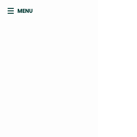
MENU
CONSELHO REGIONAL DE
BIOMEDICINA - 4ª REGIÃO
ACRE | AMAPÁ | AMAZONAS | PARÁ |
RONDÔNIA | RORAIMA