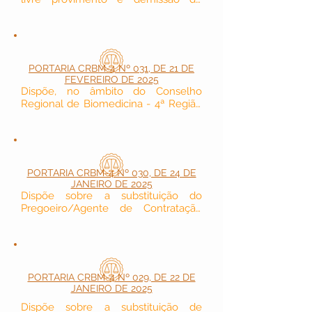
Assessor de Gestão Financeira do 
Conselho Regional de Biomedicina - 
4ª Região.
PORTARIA CRBM-4 Nº 031, DE 21 DE
FEVEREIRO DE 2025
Dispõe, no âmbito do Conselho 
Regional de Biomedicina - 4ª Região 
(CRBM-4) sobre o pagamento de 
Gratificação pela participação em 
sessões plenárias ordinárias e 
extraordinárias (JETON), Diárias; 
Auxílio Representação e demais 
PORTARIA CRBM-4 Nº 030, DE 24 DE
disposições.
JANEIRO DE 2025
Dispõe sobre a substituição do 
Pregoeiro/Agente de Contratação 
durante seu afastamento por motivo 
de férias.
PORTARIA CRBM-4 Nº 029, DE 22 DE
JANEIRO DE 2025
Dispõe sobre a substituição de 