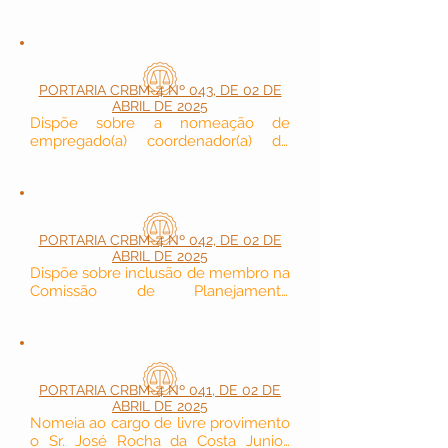
Simplificado - PSS do Conselho 
Regional de Biomedicina - 4ª Região 
para contratação temporária de 
Agente Administrativo para a 
Seccional do Amazonas. Delega 
PORTARIA CRBM-4 Nº 043, DE 02 DE
competência administrativa e dá 
ABRIL DE 2025
outras providências.
Dispõe sobre a nomeação de 
empregado(a) coordenador(a) do 
Departamento de Registro (DREG) do 
Conselho Regional de Biomedicina - 
4ª Região.
PORTARIA CRBM-4 Nº 042, DE 02 DE
ABRIL DE 2025
Dispõe sobre inclusão de membro na 
Comissão de Planejamento 
Estratégico e Gestão do Conselho 
Regional de Biomedicina - 4ª Região.
PORTARIA CRBM-4 Nº 041, DE 02 DE
ABRIL DE 2025
Nomeia ao cargo de livre provimento 
o Sr. José Rocha da Costa Junior, 