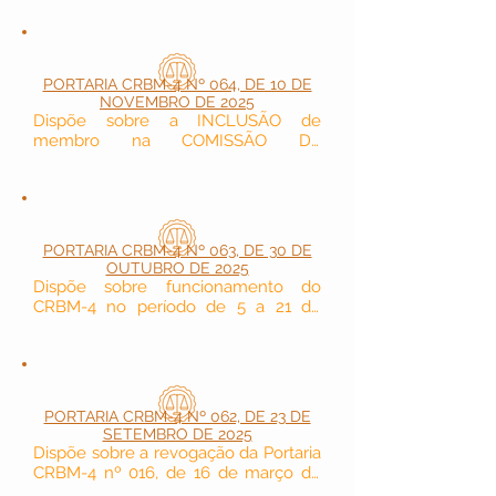
Regional de Biomedicina - 4ª Região, 
de inscrição de profissional, nos 
casos de falecimento.
PORTARIA CRBM-4 Nº 064, DE 10 DE
NOVEMBRO DE 2025
Dispõe sobre a INCLUSÃO de 
membro na COMISSÃO DE 
CONTROLE INTERNO do Conselho 
Regional de Biomedicina – 4ª Região.
PORTARIA CRBM-4 Nº 063, DE 30 DE
OUTUBRO DE 2025
Dispõe sobre funcionamento do 
CRBM-4 no período de 5 a 21 de 
novembro de 2025 e da instituição do 
regime de trabalho híbrido durante a 
COP30.
PORTARIA CRBM-4 Nº 062, DE 23 DE
SETEMBRO DE 2025
Dispõe sobre a revogação da Portaria 
CRBM-4 nº 016, de 16 de março de 
2023.