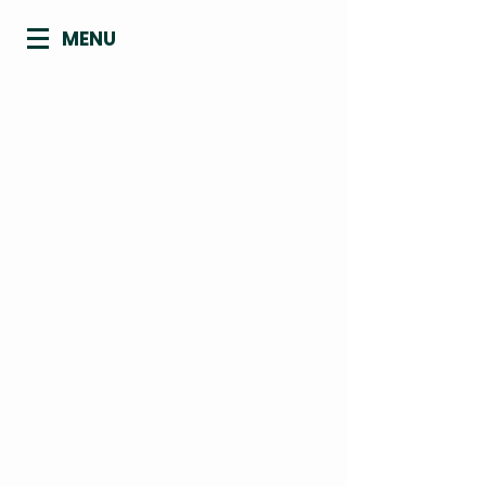
MENU
CONSELHO REGIONAL DE
BIOMEDICINA - 4ª REGIÃO
ACRE | AMAPÁ | AMAZONAS | PARÁ |
RONDÔNIA | RORAIMA