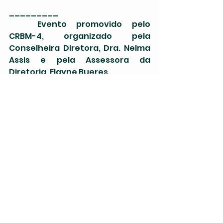
_________
	Evento promovido pelo 
CRBM-4, organizado pela 
Conselheira Diretora, Dra. Nelma 
Assis e pela Assessora da 
Diretoria, Elayne Bueres.
	Os brindes foram 
patrocinados pela presidência, 
conselheiros e também doados 
por nossos fornecedores.
 Apoio : 
 Massagem : @michelleperdigao
 Maquiagem :  @zairabrasil7
Brinde garrafa térmica 