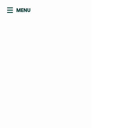
MENU
CONSELHO REGIONAL DE
BIOMEDICINA - 4ª REGIÃO
ACRE | AMAPÁ | AMAZONAS | PARÁ |
RONDÔNIA | RORAIMA