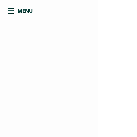
MENU
CONSELHO REGIONAL DE
BIOMEDICINA - 4ª REGIÃO
ACRE | AMAPÁ | AMAZONAS | PARÁ |
RONDÔNIA | RORAIMA